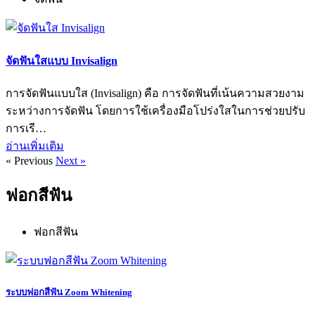
จัดฟันใสแบบ Invisalign
การจัดฟันแบบใส (Invisalign) คือ การจัดฟันที่เน้นความสวยงาม
ระหว่างการจัดฟัน โดยการใช้เครื่องมือโปร่งใสในการช่วยปรับ
การเรี…
อ่านเพิ่มเติม
« Previous
Next »
ฟอกสีฟัน
ฟอกสีฟัน
ระบบฟอกสีฟัน Zoom Whitening