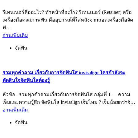
รีเทนเนอร์คืออะไร? ทำหน้าที่อะไร? รีเทนเนอร์ (Retainer) หรือ
เครื่องมือคงสภาพฟัน คืออุปกรณ์ที่ใส่หลังจากถอดเครื่องมือจัด
ฟ…
อ่านเพิ่มเติม
จัดฟัน
รวมทุกคำถาม เกี่ยวกับการจัดฟันใส invisalign ใครกำลังจะ
ตัดสินใจจัดฟันใสต้องรู้
หัวข้อ : รวมทุกคำถามเกี่ยวกับการจัดฟันใส กลุ่มที่ 1 — ความ
เจ็บและความรู้สึก จัดฟันใส Invisalign เจ็บไหม ? เจ็บน้อยกว่าจั…
อ่านเพิ่มเติม
จัดฟัน