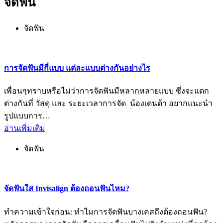
จัดฟัน
จัดฟัน
การจัดฟันมีกี่แบบ แต่ละแบบต่างกันอย่างไร
เพื่อนๆทราบหรือไม่ว่าการจัดฟันมีหลากหลายแบบ ซึ่งจะแตก
ต่างกันที่ วัสดุ และ ระยะเวลาการจัด น้องเดนต้า อยากแนะนำ
รูปแบบการ…
อ่านเพิ่มเติม
จัดฟัน
จัดฟันใส Invisalign ต้องถอนฟันไหม?
ทำความเข้าใจก่อน: ทำไมการจัดฟันบางเคสถึงต้องถอนฟัน?