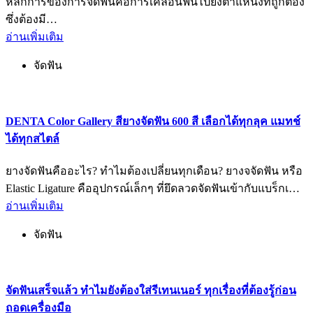
หลักการของการจัดฟันคือการเคลื่อนฟันไปยังตำแหน่งที่ถูกต้อง
ซึ่งต้องมี…
อ่านเพิ่มเติม
จัดฟัน
DENTA Color Gallery สียางจัดฟัน 600 สี เลือกได้ทุกลุค แมทช์
ได้ทุกสไตล์
ยางจัดฟันคืออะไร? ทำไมต้องเปลี่ยนทุกเดือน? ยางจจัดฟัน หรือ
Elastic Ligature คืออุปกรณ์เล็กๆ ที่ยึดลวดจัดฟันเข้ากับแบร็กเ…
อ่านเพิ่มเติม
จัดฟัน
จัดฟันเสร็จแล้ว ทำไมยังต้องใส่รีเทนเนอร์ ทุกเรื่องที่ต้องรู้ก่อน
ถอดเครื่องมือ