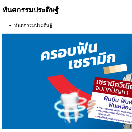
ทันตกรรมประดิษฐ์
ทันตกรรมประดิษฐ์