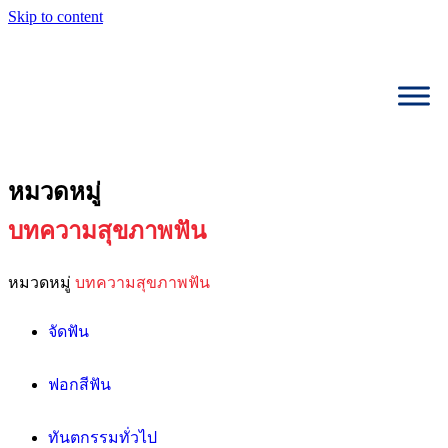
Skip to content
pin up azerbaycan
lucky jet
pinup login
https://aviator-guide.com/
https://mostbet-slot.kz/
lucky jet
https://pin-up-bets.kz/
1 win
https://mostbets.kz/
aviator
https://ru-pinup.ru/
https://4ra-bet.com/
https://1-win-azn.com/
pin-up
pinup
https://pinup-ozbekistan.com/
pin up bet
1win lucky jet
mostbet az
lackyjet
1win login
pinup
mostbet casino kz
snai
pin up
mostbet az
https://pin-up-online.com/
pin up casino online
lucky jet
1 win online
https://mostbet-play.kz/
https://4abets.com/
snai
https://1-win-slot.com/
หมวดหมู่
บทความสุขภาพฟัน
หมวดหมู่
บทความสุขภาพฟัน
จัดฟัน
ฟอกสีฟัน
ทันตกรรมทั่วไป