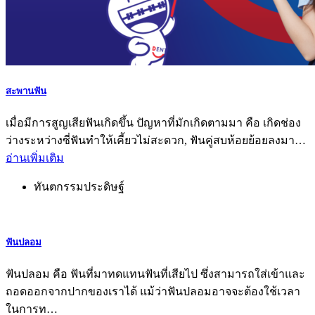
สะพานฟัน
เมื่อมีการสูญเสียฟันเกิดขึ้น ปัญหาที่มักเกิดตามมา คือ เกิดช่อง
ว่างระหว่างซี่ฟันทำให้เคี้ยวไม่สะดวก, ฟันคู่สบห้อยย้อยลงมา…
อ่านเพิ่มเติม
ทันตกรรมประดิษฐ์
ฟันปลอม
ฟันปลอม คือ ฟันที่มาทดแทนฟันที่เสียไป ซึ่งสามารถใส่เข้าและ
ถอดออกจากปากของเราได้ แม้ว่าฟันปลอมอาจจะต้องใช้เวลา
ในการท…