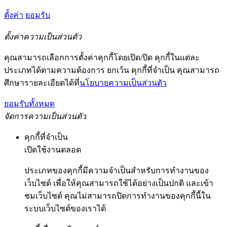
ตั้งค่า
ยอมรับ
ตั้งค่าความเป็นส่วนตัว
คุณสามารถเลือกการตั้งค่าคุกกี้โดยเปิด/ปิด คุกกี้ในแต่ละ
ประเภทได้ตามความต้องการ ยกเว้น คุกกี้ที่จำเป็น คุณสามารถ
ศึกษารายละเอียดได้ที่
นโยบายความเป็นส่วนตัว
จัดการความเป็นส่วนตัว
คุกกี้ที่จำเป็น
เปิดใช้งานตลอด
ประเภทของคุกกี้มีความจำเป็นสำหรับการทำงานของ
เว็บไซต์ เพื่อให้คุณสามารถใช้ได้อย่างเป็นปกติ และเข้า
ชมเว็บไซต์ คุณไม่สามารถปิดการทำงานของคุกกี้นี้ใน
ระบบเว็บไซต์ของเราได้
คุกกี้เพื่อการวิเคราะห์