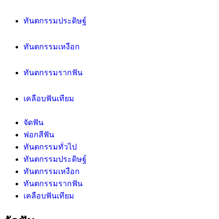
ทันตกรรมประดิษฐ์
ทันตกรรมเหงือก
ทันตกรรมรากฟัน
เคลือบฟันเทียม
จัดฟัน
ฟอกสีฟัน
ทันตกรรมทั่วไป
ทันตกรรมประดิษฐ์
ทันตกรรมเหงือก
ทันตกรรมรากฟัน
เคลือบฟันเทียม