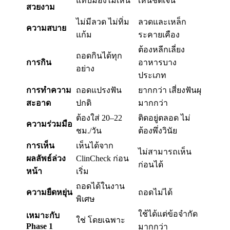
แทบมองไม่เห็น
เห็นชัดเจน
สวยงาม
ไม่มีลวด ไม่ทิ่ม
ลวดและเหล็ก
ความสบาย
แก้ม
ระคายเคือง
ต้องหลีกเลี่ยง
ถอดกินได้ทุก
การกิน
อาหารบาง
อย่าง
ประเภท
การทำความ
ถอดแปรงฟัน
ยากกว่า เสี่ยงฟันผุ
สะอาด
ปกติ
มากกว่า
ต้องใส่ 20–22
ติดอยู่ตลอด ไม่
ความร่วมมือ
ชม./วัน
ต้องพึ่งวินัย
การเห็น
เห็นได้จาก
ไม่สามารถเห็น
ผลลัพธ์ล่วง
ClinCheck ก่อน
ก่อนได้
หน้า
เริ่ม
ถอดได้ในงาน
ความยืดหยุ่น
ถอดไม่ได้
พิเศษ
ใช้ได้แต่ข้อจำกัด
เหมาะกับ
ใช่ โดยเฉพาะ
Phase 1
มากกว่า